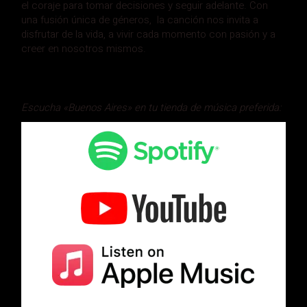
el coraje para tomar decisiones y seguir adelante. Con
una fusión única de géneros, la canción nos invita a
disfrutar de la vida, a vivir cada momento con pasión y a
creer en nosotros mismos.
Escucha «Buenos Aires» en tu tienda de música preferida: