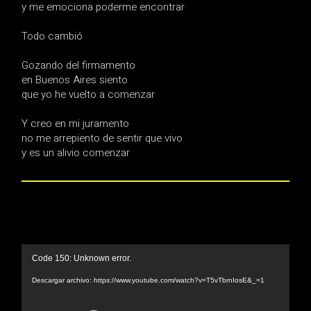
y me emociona poderme encontrar
Todo cambió
Gozando del firmamento
en Buenos Aires siento
que yo he vuelto a comenzar
Y creo en mi juramento
no me arrepiento de sentir que vivo
y es un alivio comenzar
Reproductor
Code 150: Unknown error.
de
vídeo
Descargar archivo: https://www.youtube.com/watch?v=T5vTbrnIosE&_=1